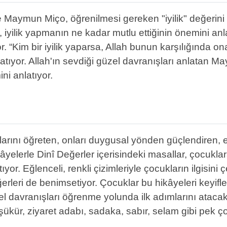
 Maymun Miço, öğrenilmesi gereken "iyilik" değerini an
n, iyilik yapmanın ne kadar mutlu ettiğinin önemini
. “Kim bir iyilik yaparsa, Allah bunun karşılığında ona
anlatıyor. Allah'ın sevdiği güzel davranışları anlatan 
ni anlatıyor.
arını öğreten, onları duygusal yönden güçlendiren, e
yelerle Dinî Değerler içerisindeki masallar, çocuklara
ıyor. Eğlenceli, renkli çizimleriyle çocukların ilgisini
leri de benimsetiyor. Çocuklar bu hikâyeleri keyifle 
üzel davranışları öğrenme yolunda ilk adımlarını atacak
t, şükür, ziyaret adabı, sadaka, sabır, selam gibi pek 