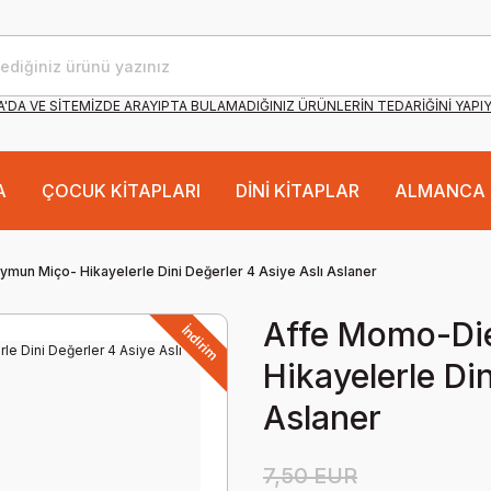
'DA VE SİTEMİZDE ARAYIPTA BULAMADIĞINIZ ÜRÜNLERİN TEDARİĞİNİ YAPI
A
ÇOCUK KİTAPLARI
DİNİ KİTAPLAR
ALMANCA 
mun Miço- Hikayelerle Dini Değerler 4 Asiye Aslı Aslaner
Affe Momo-Di
İndirim
Hikayelerle Din
Aslaner
7,50 EUR