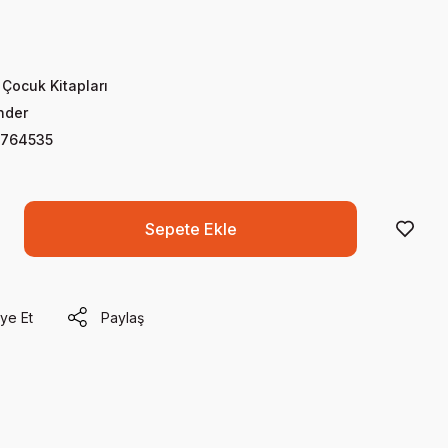
Çocuk Kitapları
nder
764535
Sepete Ekle
ye Et
Paylaş