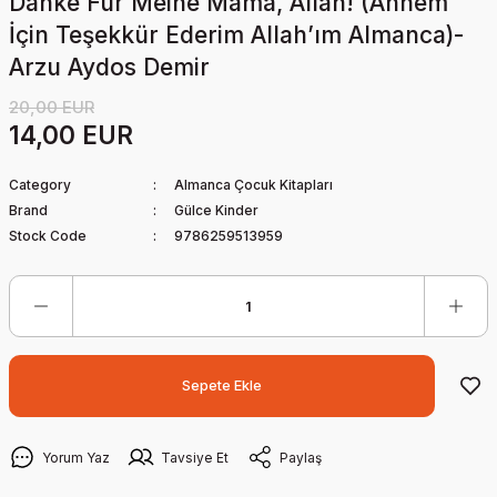
Danke Für Meine Mama, Allah! (Annem
İçin Teşekkür Ederim Allah’ım Almanca)-
Arzu Aydos Demir
20,00 EUR
14,00 EUR
Category
Almanca Çocuk Kitapları
Brand
Gülce Kinder
Stock Code
9786259513959
Sepete Ekle
Yorum Yaz
Tavsiye Et
Paylaş