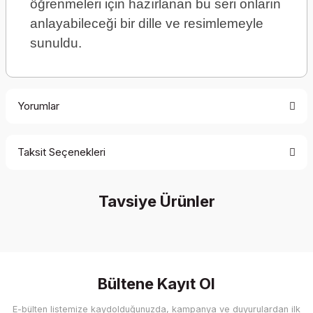
öğrenmeleri için hazırlanan bu seri onların
anlayabileceği bir dille ve resimlemeyle
sunuldu.
Yorumlar
Taksit Seçenekleri
Be the first to comment on this product!
Tavsiye Ürünler
Write a Comment
Bültene Kayıt Ol
E-bülten listemize kaydolduğunuzda, kampanya ve duyurulardan ilk