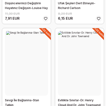
Düşüncelerinizi Değiştirin
Ufak Şeyleri Dert Etmeyin-
Hayatınız Değişsin-Louise Hay
Richard Carlson
11,30 EUR
8,20 EUR
7,91 EUR
6,15 EUR
%30 İndirim
%30 İndiri
Paranın Psikolojisi Zenginliğe Açgözlülüğe ve Mutluluğa Dair Eskimeye
21,87 EUR
19,68 EUR
Sevgi İle Bağlanma-Stan
Evlilikte Sınırlar-Dr. Henry
Tatkin
Cloud And Dr. John Townsend