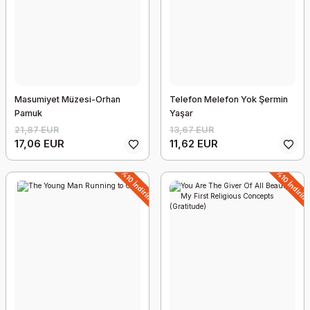
Masumiyet Müzesi-Orhan
Telefon Melefon Yok Şermin
Kenan Yıldız - Benim Futbol Kahramanım
Pamuk
Yaşar
13,67 EUR
21,87 EUR
13,67 EUR
12,30 EUR
17,06 EUR
11,62 EUR
%10 İndirim
%10 İndirim
%10 İndirim