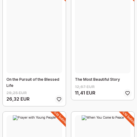
Bir Ömür Nasıl Yaşanır Hayatta Doğru Seçimler İçin Öneriler İlber Ortaylı 
21,87 EUR
18,59 EUR
%15 İndirim
On the Pursuit of the Blessed
The Most Beautiful Story
Life
12,67 EUR
11,41 EUR
29,25 EUR
26,32 EUR
%10 İndirim
%10 İndirim
Dead Sands of Medusa 3
19,50 EUR