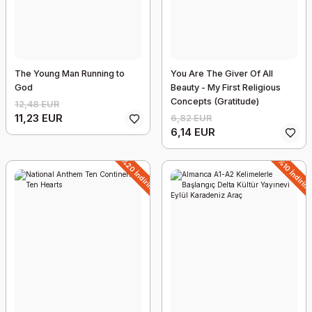
The Young Man Running to
You Are The Giver Of All
God
Beauty - My First Religious
Concepts (Gratitude)
12,48 EUR
11,23 EUR
6,82 EUR
6,14 EUR
Barış Alper Yılmaz - Benim Futbol Kahramanım
%20 İndirim
%10 İndirim
13,67 EUR
12,30 EUR