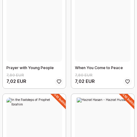
16,57 EUR
%10 İndirim
Prayer with Young People
When You Come to Peace
7,80 EUR
7,80 EUR
7,02 EUR
7,02 EUR
%10 İndirim
%10 İndirim
Hiç Kimsenin Kızı Virginia Roberts Giuffre