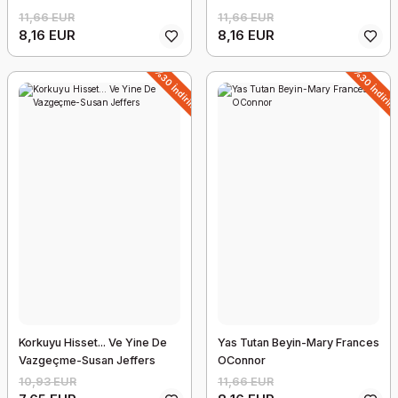
%5 İndirim
11,66 EUR
11,66 EUR
8,16 EUR
8,16 EUR
%30 İndirim
%30 İndiri
Üç Kutuplu Türkiye Zülfü Livaneli kitabı
Korkuyu Hisset... Ve Yine De
Yas Tutan Beyin-Mary Frances
15,49 EUR
Vazgeçme-Susan Jeffers
OConnor
14,72 EUR
10,93 EUR
11,66 EUR