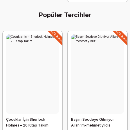
Popüler Tercihler
%20 İndirim
%20 İndiri
Dünyaya Yerleşmek Veya Dünya Malına Çökmek Üstün Dökmen kitabı
13,67 EUR
12,98 EUR
%5 İndirim
Çocuklar İçin Sherlock
Başım Secdeye Gitmiyor
Holmes – 20 Kitap Takım
Allah'ım-mehmet yıldız