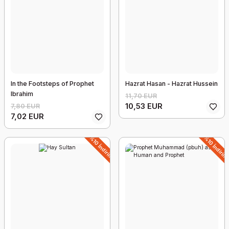
20,05 EUR
18,04 EUR
%20 İndirim
In the Footsteps of Prophet
Hazrat Hasan - Hazrat Hussein
Ibrahim
11,70 EUR
10,53 EUR
7,80 EUR
7,02 EUR
%10 İndirim
%10 İndirim
Kral Şakir Devler Uyandı
18,22 EUR
14,58 EUR
%20 İndirim