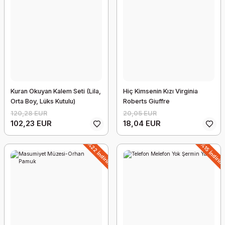
Arda - Benim Futbol Kahramanım
13,67 EUR
12,30 EUR
Kuran Okuyan Kalem Seti (Lila,
Hiç Kimsenin Kızı Virginia
Orta Boy, Lüks Kutulu)
Roberts Giuffre
%10 İndirim
120,28 EUR
20,05 EUR
102,23 EUR
18,04 EUR
%22 İndirim
%15 İndirim