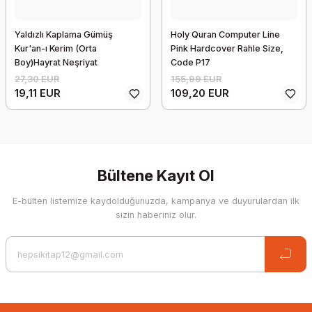
Yaldızlı Kaplama Gümüş
Holy Quran Computer Line
Kur'an-ı Kerim (Orta
Pink Hardcover Rahle Size,
Boy)Hayrat Neşriyat
Code P17
27,30 EUR
155,99 EUR
19,11 EUR
109,20 EUR
Holy Quran Medium Size Blue Cover Code M19
74,10 EUR
51,87 EUR
Bültene Kayıt Ol
%10 İndirim
E-bülten listemize kaydolduğunuzda, kampanya ve duyurulardan ilk
sizin haberiniz olur.