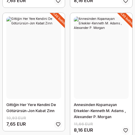
7,65 EUR
8,16 EUR
%5 İndiri
%30 İndirim
%30 İndiri
Gittiğin Her Yere Kendini De
Annesinden Kopamayan
Götürürsün-Jon Kabat Zinn
Erkekler-Kenneth M. Adams ,
Alexander P. Morgan
10,93 EUR
7,65 EUR
11,66 EUR
8,16 EUR