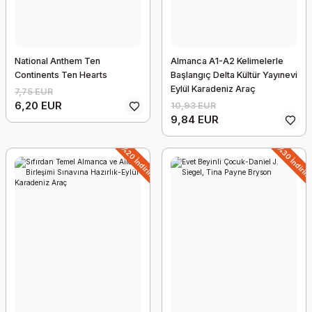
National Anthem Ten
Almanca A1-A2 Kelimelerle
Continents Ten Hearts
Başlangıç Delta Kültür Yayınevi
Eylül Karadeniz Araç
7,75 EUR
6,20 EUR
10,93 EUR
9,84 EUR
Salkım 13x21 Defter Renk Füme
%20 İndirim
%30 İndiri
20,00 EUR
%22 İndirim