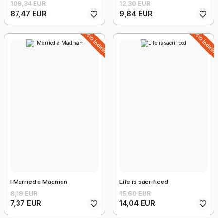
109,34 EUR
12,30 EUR
87,47 EUR
9,84 EUR
%10 İndirim
%10 İndirim
Soygun iskender Pala kitabı
16,40 EUR
15,58 EUR
%10 İndirim
I Married a Madman
Life is sacrificed
8,19 EUR
15,60 EUR
7,37 EUR
14,04 EUR