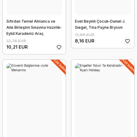
Sıfırdan Temel Almanca ve
Evet Beyinli Çocuk-Daniel J.
Aile Birleşimi Sınavına Hazırlık-
Siegel, Tina Payne Bryson
Eylül Karadeniz Araç
11,66 EUR
8,16 EUR
12,76 EUR
10,21 EUR
%30 İndirim
%30 İndiri
Kendimden Özür Dilerim Miraç Çağrı Aktaş kitabı
16,40 EUR
12,79 EUR