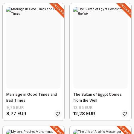
%10 İndirim
%10 İndirim
Cin Ali Series Boxed Set 10 Sets of Books
13,67 EUR
12,30 EUR
Marriage in Good Times and
The Sultan of Egypt Comes
Bad Times
from the Well
9,75 EUR
13,65 EUR
8,77 EUR
12,28 EUR
%10 İndirim
%10 İndirim