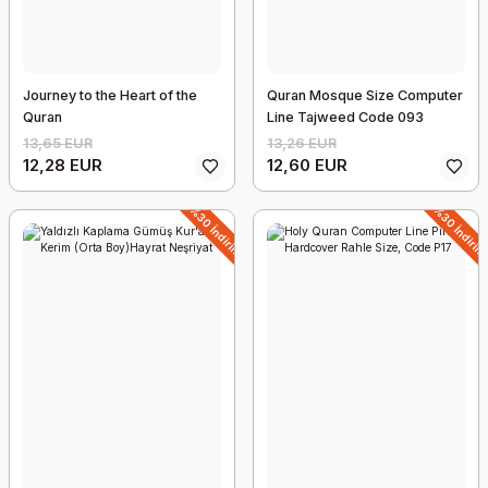
Journey to the Heart of the
Quran Mosque Size Computer
Holy Quran Computer Line Pink Cover Medium Size, Code 157
Quran
Line Tajweed Code 093
280,79 EUR
13,65 EUR
13,26 EUR
224,63 EUR
12,28 EUR
12,60 EUR
%30 İndirim
%30 İndirim
%30 İndiri