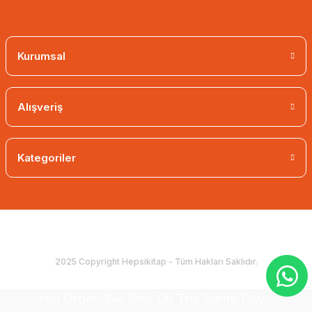
Kurumsal
Alışveriş
Kategoriler
Holy Quran Computer Calligraphy Mosque Size
25,74 EUR
23,17 EUR
2025 Copyright Hepsikitap - Tüm Hakları Saklıdır.
You Order, We Ship On The Same Day...