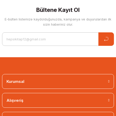
Bültene Kayıt Ol
E-bülten listemize kaydolduğunuzda, kampanya ve duyurulardan ilk
sizin haberiniz olur.
Kurumsal
Guardiola Stars of the Field Card + Poster
8,01 EUR
Alışveriş
7,21 EUR