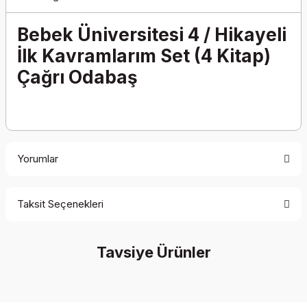
Bebek Üniversitesi 4 / Hikayeli
İlk Kavramlarım Set (4 Kitap)
Çağrı Odabaş
Yorumlar
Taksit Seçenekleri
Be the first to comment on this product!
Tavsiye Ürünler
Write a Comment
%10 İndirim