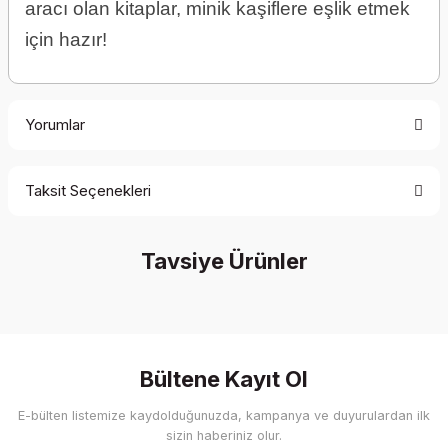
aracı olan kitaplar, minik kaşiflere eşlik etmek
için hazır!
Yorumlar
Taksit Seçenekleri
Be the first to comment on this product!
Tavsiye Ürünler
Write a Comment
%5 İndirim
Bültene Kayıt Ol
E-bülten listemize kaydolduğunuzda, kampanya ve duyurulardan ilk
sizin haberiniz olur.