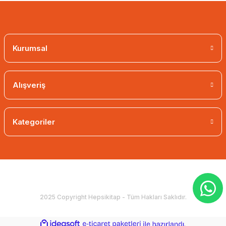
Kurumsal
Alışveriş
Kategoriler
2025 Copyright Hepsikitap - Tüm Hakları Saklıdır.
ideasoft
ile
e-