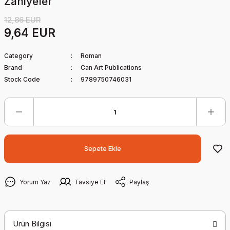
Zaniyeler
12,86 EUR
9,64 EUR
Category
Roman
Brand
Can Art Publications
Stock Code
9789750746031
Sepete Ekle
Yorum Yaz
Tavsiye Et
Paylaş
Ürün Bilgisi