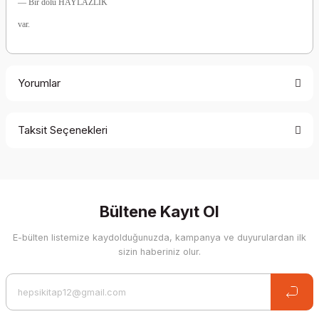
— Bir dolu HAYLAZLIK
var.
Yorumlar
Taksit Seçenekleri
Be the first to comment on this product!
Write a Comment
Bültene Kayıt Ol
E-bülten listemize kaydolduğunuzda, kampanya ve duyurulardan ilk
sizin haberiniz olur.