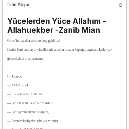
Ürün Bilgisi
Yücelerden Yüce Allahım -
Allahuekber -Zanib Mian
Ömer’in hayaller alemine hoş geldiniz!
Henüz beni tanımıyor olabilirsiniz ama bu kitabın kapağını açınca o kadar çok
güleceksiniz ki anlatamam.
Bu kitapta;
— YENİ bir okul
— Pis kokan bir ZORBA
— Bir EJDERHA ve bir ZOMBİ
— Bir bayram ziyafeti (yuppii)
— Bayram hediyeleri (iki kez yuppii)