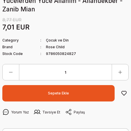
Yücelerden Yüce Allahım - Allahuekber -
Zanib Mian
8,77 EUR
7,01 EUR
Category
Çocuk ve Din
Brand
Rose Child
Stock Code
9786050824827
Sepete Ekle
Yorum Yaz
Tavsiye Et
Paylaş