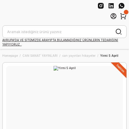
AVRUPA'DA VE SİTEMİZDE ARAYIPTA BULAMADIĞINIZ ÜRÜNLERİN TEDARİĞİNİ
YAPIYORUZ .
Homepage
CAN SANAT YAYINLARI
can yayınları hikayeler
Yirmi 5 April
İndirim