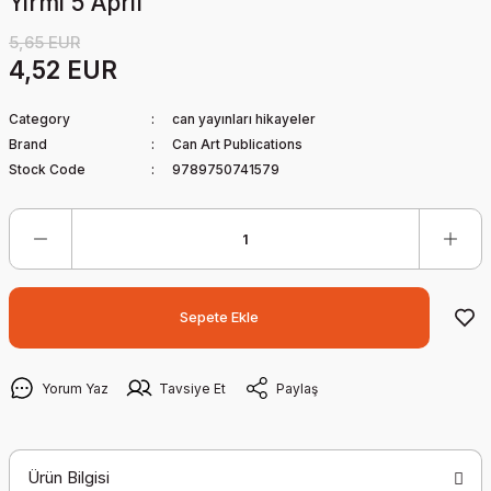
Yirmi 5 April
5,65 EUR
4,52 EUR
Category
can yayınları hikayeler
Brand
Can Art Publications
Stock Code
9789750741579
Sepete Ekle
Yorum Yaz
Tavsiye Et
Paylaş
Ürün Bilgisi