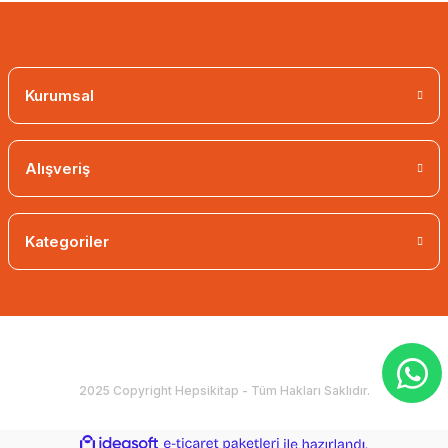
Kurumsal
Alışveriş
Kategoriler
2025 Copyright Hepsikitap - Tüm Hakları Saklıdır.
ideasoft
ile
e-