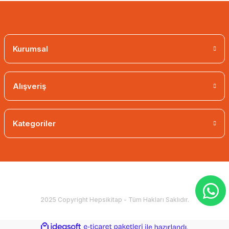
Kurumsal
Alışveriş
Kategoriler
2025 Copyright Hepsikitap - Tüm Hakları Saklıdır.
ideasoft
ile
e-