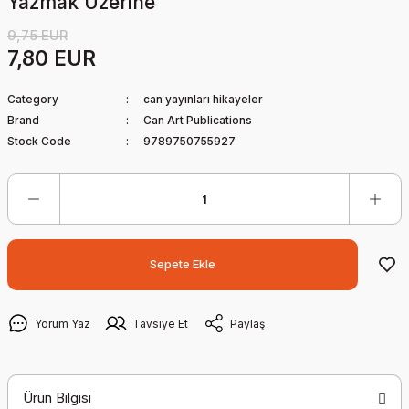
Yazmak Üzerine
9,75 EUR
7,80 EUR
Category
can yayınları hikayeler
Brand
Can Art Publications
Stock Code
9789750755927
Sepete Ekle
Yorum Yaz
Tavsiye Et
Paylaş
Ürün Bilgisi