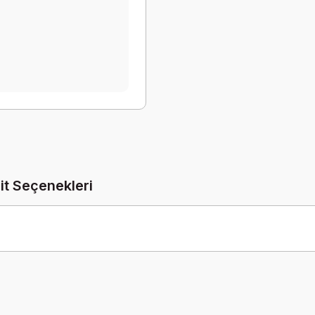
it Seçenekleri
Be the first to comment on this product!