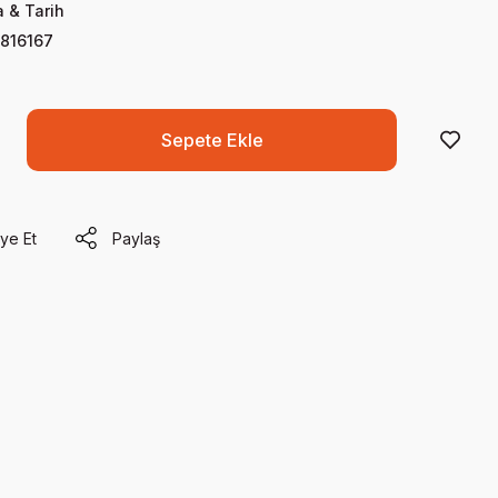
a & Tarih
816167
Sepete Ekle
ye Et
Paylaş