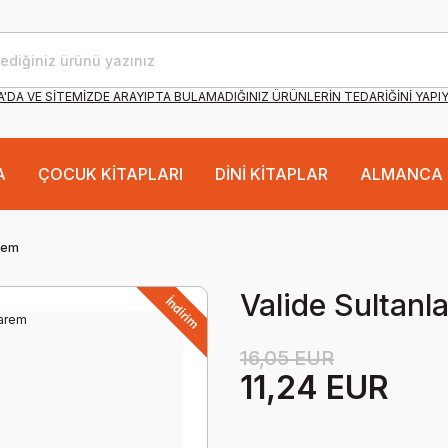
'DA VE SİTEMİZDE ARAYIPTA BULAMADIĞINIZ ÜRÜNLERİN TEDARİĞİNİ YAPI
A
ÇOCUK KİTAPLARI
DİNİ KİTAPLAR
ALMANCA 
arem
Valide Sultanl
İndirim
16,05 EUR
11,24 EUR