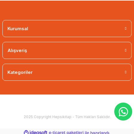
Kurumsal
Alışveriş
Kategoriler
2025 Copyright Hepsikitap - Tüm Hakları Saklıdır.
ideasoft
ile
e-