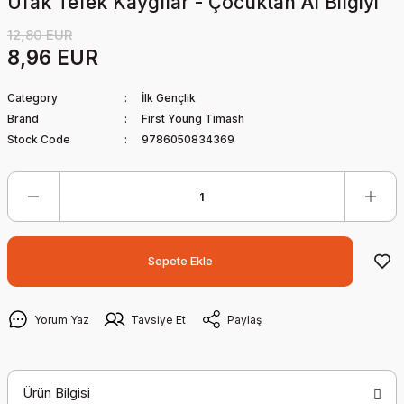
Ufak Tefek Kaygılar - Çocuktan Al Bilgiyi
12,80 EUR
8,96 EUR
Category
İlk Gençlik
Brand
First Young Timash
Stock Code
9786050834369
Sepete Ekle
Yorum Yaz
Tavsiye Et
Paylaş
Ürün Bilgisi