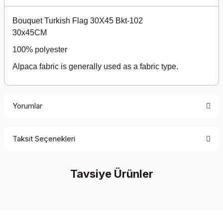
Bouquet Turkish Flag 30X45 Bkt-102
30x45CM
100% polyester
Alpaca fabric is generally used as a fabric type.
Yorumlar
Taksit Seçenekleri
Be the first to comment on this product!
Tavsiye Ürünler
Write a Comment
%35 İndirim