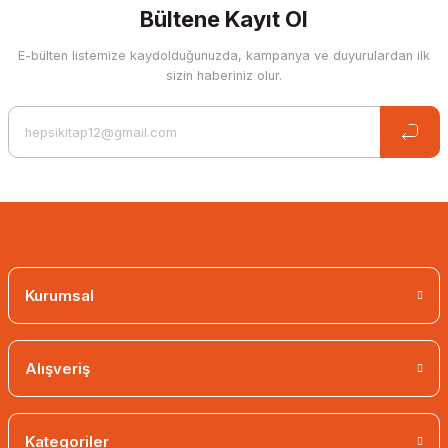
Bültene Kayıt Ol
E-bülten listemize kaydolduğunuzda, kampanya ve duyurulardan ilk
sizin haberiniz olur.
Turkish Flag (20X30)
7,38 EUR
4,80 EUR
Kurumsal
Alışveriş
Kategoriler