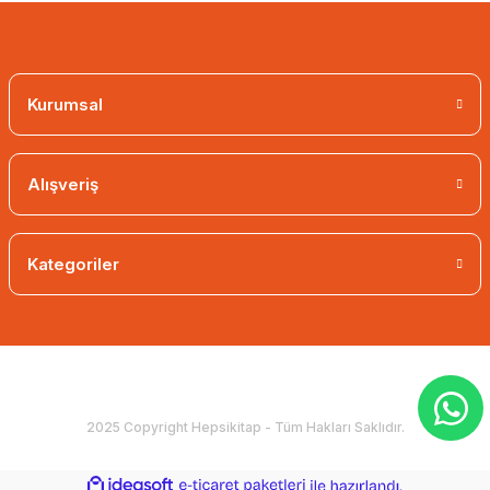
Kurumsal
Alışveriş
Kategoriler
2025 Copyright Hepsikitap - Tüm Hakları Saklıdır.
ideasoft
ile
e-