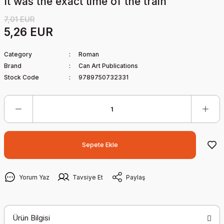
It was the exact time of the train
7,01 EUR
5,26 EUR
Category
Roman
Brand
Can Art Publications
Stock Code
9789750732331
Sepete Ekle
Yorum Yaz
Tavsiye Et
Paylaş
Ürün Bilgisi