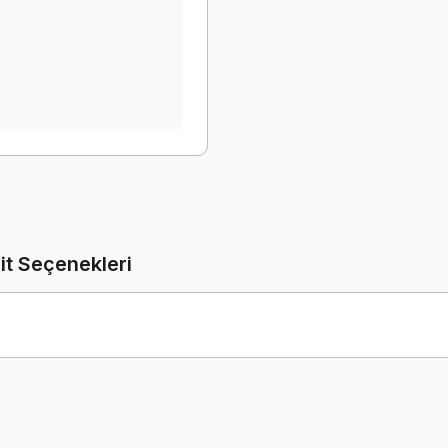
it Seçenekleri
Be the first to comment on this product!