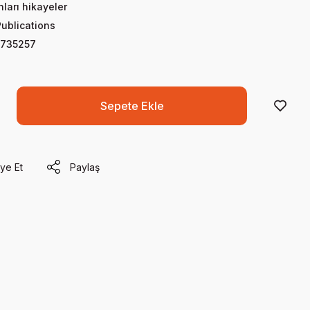
nları hikayeler
Publications
735257
Sepete Ekle
ye Et
Paylaş