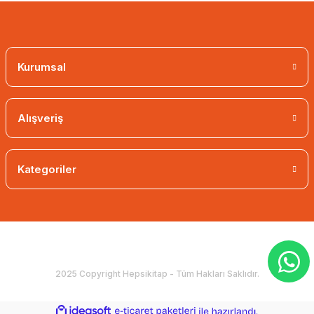
Kurumsal
Alışveriş
Kategoriler
2025 Copyright Hepsikitap - Tüm Hakları Saklıdır.
ideasoft
ile
e-