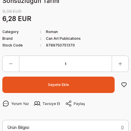
Sonsuzluğun Tarihi
8,38 EUR
6,28 EUR
Category
Roman
Brand
Can Art Publications
Stock Code
9789750751370
Sepete Ekle
Yorum Yaz
Tavsiye Et
Paylaş
Ürün Bilgisi