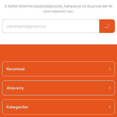
E-bülten listemize kaydolduğunuzda, kampanya ve duyurulardan ilk
sizin haberiniz olur.
White Spot Aslı Arslan
16,02 EUR
11,21 EUR
White Spot 2 - Freedom Aslı Arslan
Kurumsal
17,11 EUR
11,98 EUR
Alışveriş
%30 İndirim
%30 İndirim
Kategoriler