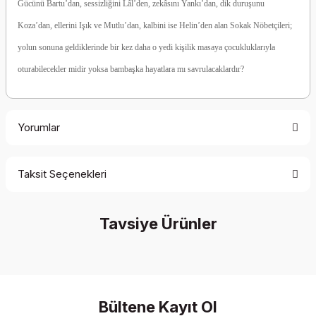
Gücünü Bartu’dan, sessizliğini Lâl’den, zekâsını Yankı’dan, dik duruşunu
Koza’dan, ellerini Işık ve Mutlu’dan, kalbini ise Helin’den alan Sokak Nöbetçileri;
yolun sonuna geldiklerinde bir kez daha o yedi kişilik masaya çocukluklarıyla
oturabilecekler midir yoksa bambaşka hayatlara mı savrulacaklardır?
Yorumlar
Taksit Seçenekleri
Be the first to comment on this product!
Tavsiye Ürünler
Write a Comment
%30 İndirim
%30 İndirim
Bültene Kayıt Ol