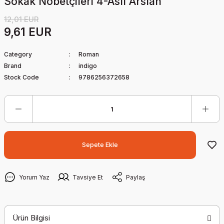
Sokak Nöbetçileri 4-Aslı Arslan
12,01 EUR
9,61 EUR
Category
Roman
Brand
indigo
Stock Code
9786256372658
Sepete Ekle
Yorum Yaz
Tavsiye Et
Paylaş
Ürün Bilgisi