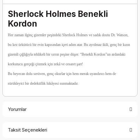
Sherlock Holmes Benekli
Kordon
Her zaman ilginç gizemler peşindeki Sherlock Holmes ve sadık dostu Dr. Watson,
bu kez ürkütücü bir evin kapısından içeri adım atar. Bu ayrılmaz ikili, genç bir kızın
gizemli çığlığıyla tehlikeli bir sırrın peşine düşer. “Benekli Kordon”un ardındaki
korkutucu gerçeği çözmek için zekâ ve cesaret şart!
Bu heyecan dolu serüven, genç okurlar için hem merak uyandırıcı hem de
sürükleyici bir dedektiflik hikâyesi sunmaktadır.
Yorumlar
Taksit Seçenekleri
Be the first to comment on this product!