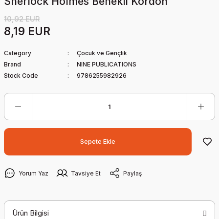
Sherlock Holmes Benekli Kordon
10,92 EUR
8,19 EUR
Category
Çocuk ve Gençlik
Brand
NINE PUBLICATIONS
Stock Code
9786255982926
Sepete Ekle
Yorum Yaz
Tavsiye Et
Paylaş
Ürün Bilgisi