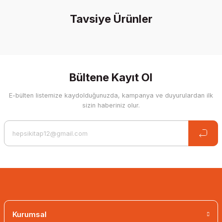
Tavsiye Ürünler
Write a Comment
%20 İndirim
Bültene Kayıt Ol
E-bülten listemize kaydolduğunuzda, kampanya ve duyurulardan ilk
sizin haberiniz olur.
Kurumsal