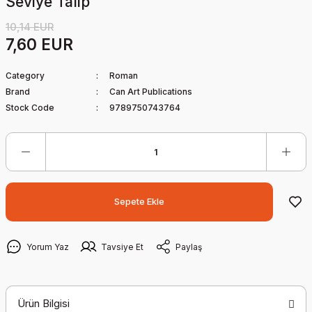
Seviye Talip
10,14 EUR
7,60 EUR
Category
Roman
Brand
Can Art Publications
Stock Code
9789750743764
Sepete Ekle
Yorum Yaz
Tavsiye Et
Paylaş
Ürün Bilgisi