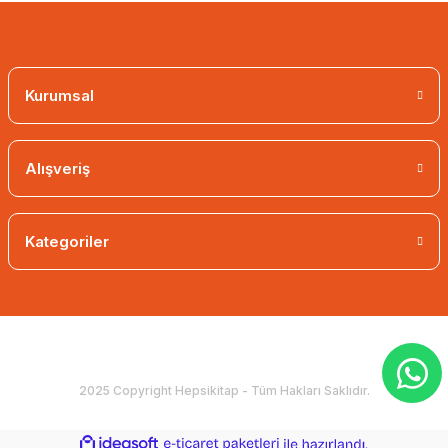
Kurumsal
Alışveriş
Kategoriler
2025 Copyright Hepsikitap - Tüm Hakları Saklıdır.
ideasoft
ile
e-