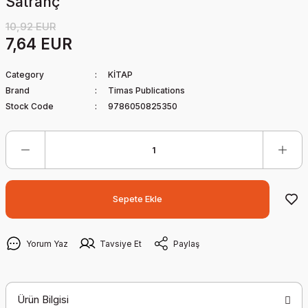
Satranç
10,92 EUR
7,64 EUR
Category
KİTAP
Brand
Timas Publications
Stock Code
9786050825350
Sepete Ekle
Yorum Yaz
Tavsiye Et
Paylaş
Ürün Bilgisi