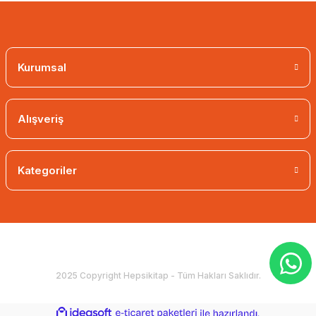
Kurumsal
Alışveriş
Kategoriler
2025 Copyright Hepsikitap - Tüm Hakları Saklıdır.
ideasoft
ile
e-