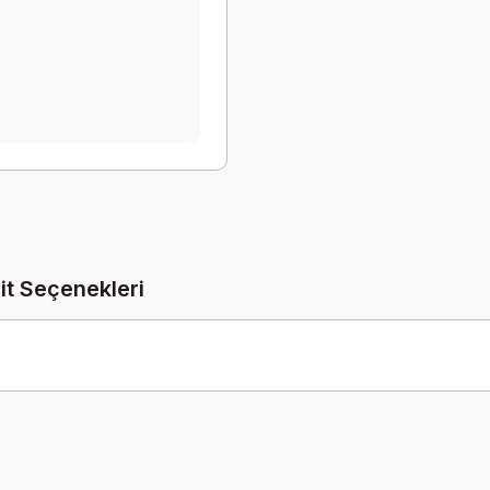
it Seçenekleri
Be the first to comment on this product!