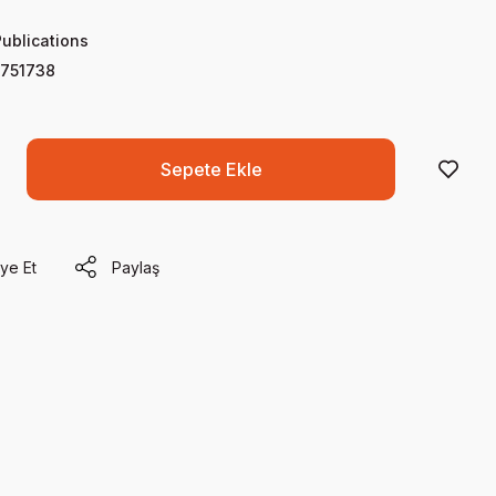
Publications
751738
Sepete Ekle
ye Et
Paylaş