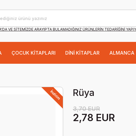
'DA VE SİTEMİZDE ARAYIPTA BULAMADIĞINIZ ÜRÜNLERİN TEDARİĞİNİ YAPI
A
ÇOCUK KİTAPLARI
DİNİ KİTAPLAR
ALMANCA 
Rüya
İndirim
3,70 EUR
2,78 EUR