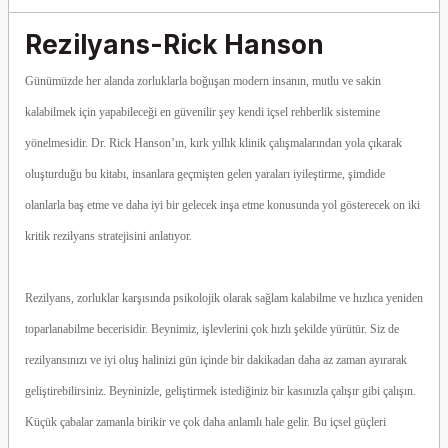
Rezilyans-Rick Hanson
Günümüzde her alanda zorluklarla boğuşan modern insanın, mutlu ve sakin
kalabilmek için yapabileceği en güvenilir şey kendi içsel rehberlik sistemine
yönelmesidir. Dr. Rick Hanson’ın, kırk yıllık klinik çalışmalarından yola çıkarak
oluşturduğu bu kitabı, insanlara geçmişten gelen yaraları iyileştirme, şimdide
olanlarla baş etme ve daha iyi bir gelecek inşa etme konusunda yol gösterecek on iki
kritik rezilyans stratejisini anlatıyor.
Rezilyans, zorluklar karşısında psikolojik olarak sağlam kalabilme ve hızlıca yeniden
toparlanabilme becerisidir. Beynimiz, işlevlerini çok hızlı şekilde yürütür. Siz de
rezilyansınızı ve iyi oluş halinizi gün içinde bir dakikadan daha az zaman ayırarak
geliştirebilirsiniz. Beyninizle, geliştirmek istediğiniz bir kasınızla çalışır gibi çalışın.
Küçük çabalar zamanla birikir ve çok daha anlamlı hale gelir. Bu içsel güçleri