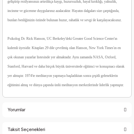
geliştirip rezilyansınızı artırdıkça kaygı, huzursuzluk, hayal kırıklığı, yalnızlık,
incinme ve gücenme duygularınız azalacaktır. Hayatın dalgaları size çarptığında,
bunları benliğinizin özünde bulunan huzur, rahatlık ve sevgi ile karşılayacaksınız.
Psikolog Dr. Rick Hanson, UC Berkeley'deki Greater Good Science Center'ın
kıdemli üyesidir. Kitapları 29 dile çevrilmiş olan Hanson, New York Times'ın en
çok okunan yazarlar listesinde yer almaktadır. Aynı zamanda NASA, Oxford,
Stanford, Harvard ve daha birçok büyük üniversitede eğitimci ve konuşmacı olarak
yer almıştır. 1974'te meditasyon yapmaya başladıktan sonra çeşitli geleneklerin
eğitimini almış ve dünya çapında ünlü meditasyon merkezlerinde liderlik yapmıştır.
Yorumlar
Taksit Seçenekleri