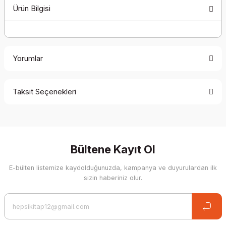
Ürün Bilgisi
Yorumlar
Taksit Seçenekleri
Be the first to comment on this product!
Write a Comment
Bültene Kayıt Ol
E-bülten listemize kaydolduğunuzda, kampanya ve duyurulardan ilk
sizin haberiniz olur.