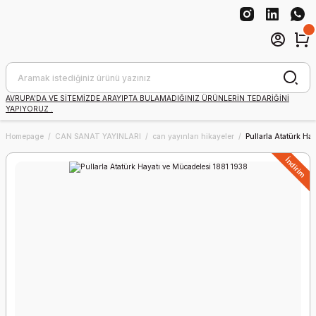
AVRUPA'DA VE SİTEMİZDE ARAYIPTA BULAMADIĞINIZ ÜRÜNLERİN TEDARİĞİNİ
YAPIYORUZ .
Homepage
CAN SANAT YAYINLARI
can yayınları hikayeler
Pullarla Atatürk Ha
İndirim