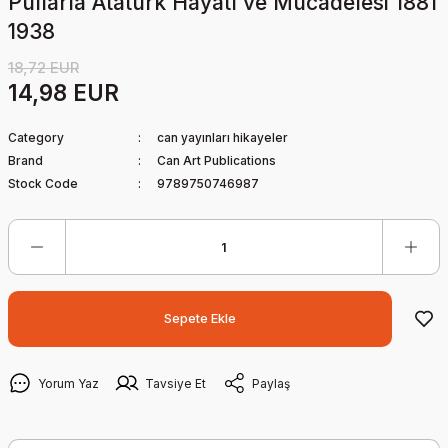
Pullarla Atatürk Hayatı ve Mücadelesi 1881
1938
18,72 EUR
14,98 EUR
Category
can yayınları hikayeler
Brand
Can Art Publications
Stock Code
9789750746987
Sepete Ekle
Yorum Yaz
Tavsiye Et
Paylaş