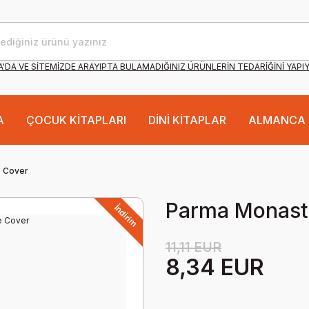
'DA VE SİTEMİZDE ARAYIPTA BULAMADIĞINIZ ÜRÜNLERİN TEDARİĞİNİ YAPI
A
ÇOCUK KİTAPLARI
DİNİ KİTAPLAR
ALMANCA 
e Cover
Parma Monast
İndirim
11,11 EUR
8,34 EUR