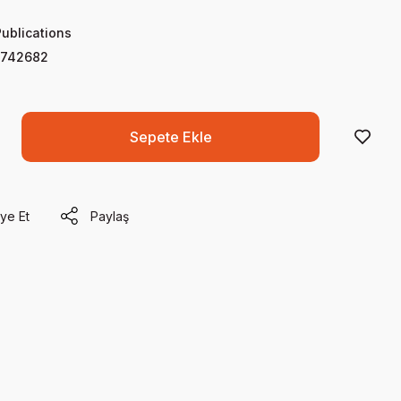
Publications
0742682
Sepete Ekle
ye Et
Paylaş