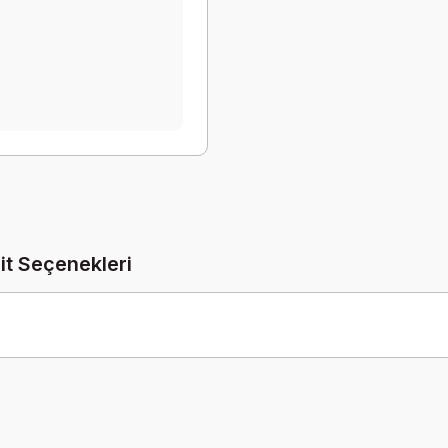
it Seçenekleri
Be the first to comment on this product!