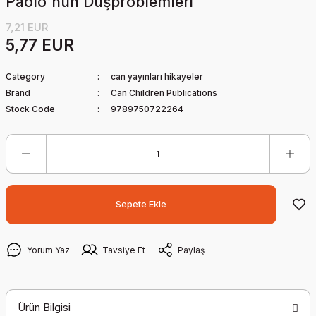
Paolo'nun Düşproblemleri
7,21 EUR
5,77 EUR
Category
can yayınları hikayeler
Brand
Can Children Publications
Stock Code
9789750722264
Sepete Ekle
Yorum Yaz
Tavsiye Et
Paylaş
Ürün Bilgisi