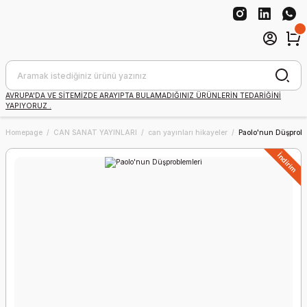
AVRUPA'DA VE SİTEMİZDE ARAYIPTA BULAMADIĞINIZ ÜRÜNLERİN TEDARİĞİNİ
YAPIYORUZ .
Homepage
CAN SANAT YAYINLARI
can yayınları hikayeler
Paolo'nun Düşprobl
İndirim