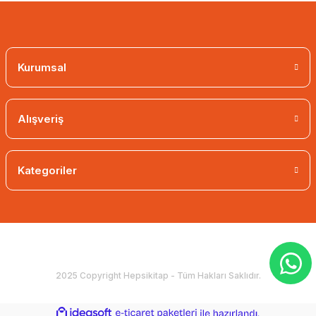
Kurumsal
Alışveriş
Kategoriler
2025 Copyright Hepsikitap - Tüm Hakları Saklıdır.
ideasoft
ile
e-