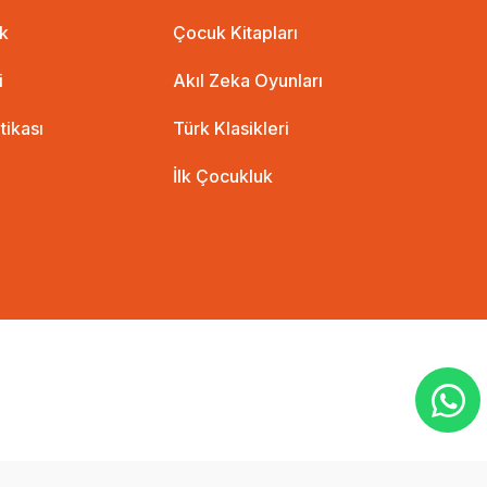
ik
Çocuk Kitapları
i
Akıl Zeka Oyunları
itikası
Türk Klasikleri
İlk Çocukluk