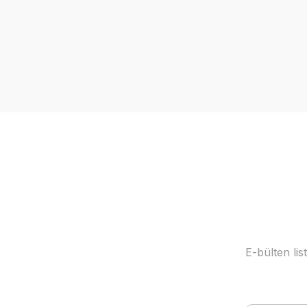
%30 İndirim
E-bülten li