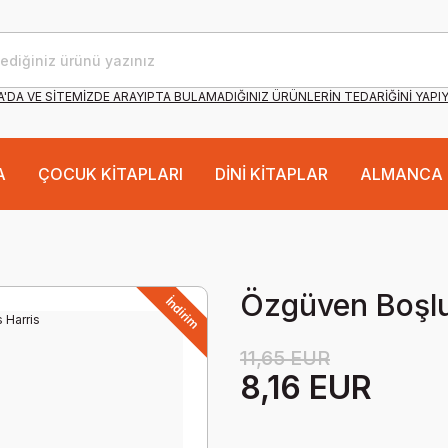
'DA VE SİTEMİZDE ARAYIPTA BULAMADIĞINIZ ÜRÜNLERİN TEDARİĞİNİ YAPI
A
ÇOCUK KİTAPLARI
DİNİ KİTAPLAR
ALMANCA 
Özgüven Boşlu
İndirim
11,65 EUR
8,16 EUR