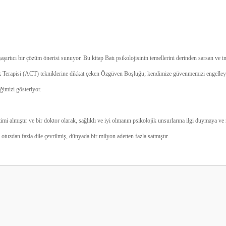
rtıcı bir çözüm önerisi sunuyor. Bu kitap Batı psikolojisinin temellerini derinden sarsan ve i
ılık Terapisi (ACT) tekniklerine dikkat çeken Özgüven Boşluğu; kendimize güvenmemizi engelley
eğimizi gösteriyor.
timi almıştır ve bir doktor olarak, sağlıklı ve iyi olmanın psikolojik unsurlarına ilgi duymaya v
 otuzdan fazla dile çevrilmiş, dünyada bir milyon adetten fazla satmıştır.
Be the first to comment on this product!