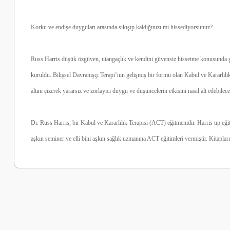
Korku ve endişe duyguları arasında sıkışıp kaldığınızı mı hissediyorsunuz?
Russ Harris düşük özgüven, utangaçlık ve kendini güvensiz hissetme konusunda şaşı
kuruldu. Bilişsel Davranışçı Terapi’nin gelişmiş bir formu olan Kabul ve Kararl
altını çizerek yararsız ve zorlayıcı duygu ve düşüncelerin etkisini nasıl alt edebilec
Dr. Russ Harris, bir Kabul ve Kararlılık Terapisi (ACT) eğitmenidir. Harris tıp eği
aşkın seminer ve elli bini aşkın sağlık uzmanına ACT eğitimleri vermiştir. Kitapları