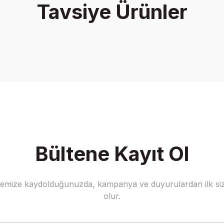
Tavsiye Ürünler
Write a Comment
Bültene Kayıt Ol
stemize kaydolduğunuzda, kampanya ve duyurulardan ilk siz
olur.