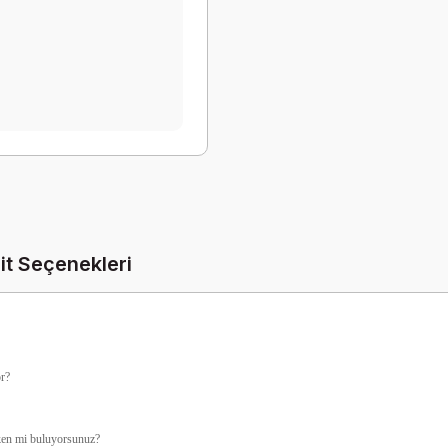
it Seçenekleri
or?
rken mi buluyorsunuz?