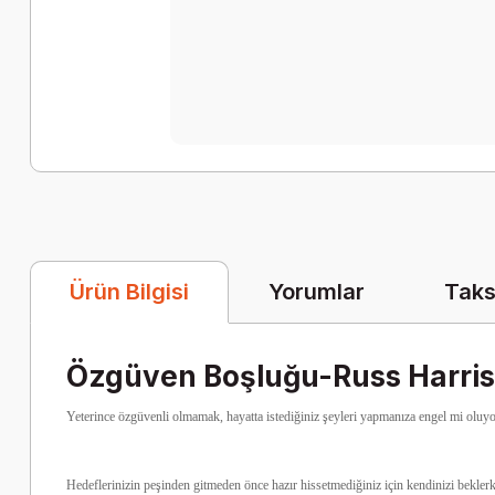
Yorumlar
Taks
Ürün Bilgisi
Özgüven Boşluğu-Russ Harris
Yeterince özgüvenli olmamak, hayatta istediğiniz şeyleri yapmanıza engel mi oluy
Hedeflerinizin peşinden gitmeden önce hazır hissetmediğiniz için kendinizi bekle