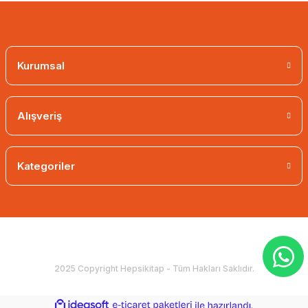
Kurumsal
Alışveriş
Kategoriler
2025 Copyright Hepsikitap - Tüm Hakları Saklıdır.
ideasoft
ile
e-