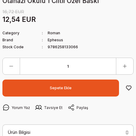
Ötanazi Okulu 1 Ciltli Özel Baskı
16,72 EUR
12,54 EUR
Category
Roman
Brand
Ephesus
Stock Code
9786258133066
Sepete Ekle
Yorum Yaz
Tavsiye Et
Paylaş
Ürün Bilgisi