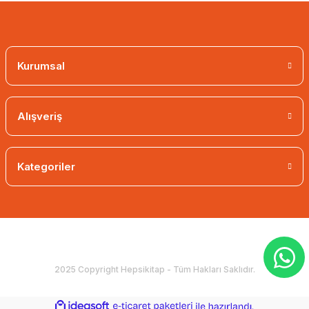
Kurumsal
Alışveriş
Kategoriler
2025 Copyright Hepsikitap - Tüm Hakları Saklıdır.
ideasoft
ile
e-