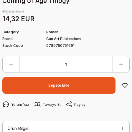
Coming of Age Trilogy
19,09 EUR
14,32 EUR
Category
Roman
Brand
Can Art Publications
Stock Code
9789750751691
Sepete Ekle
Yorum Yaz
Tavsiye Et
Paylaş
Ürün Bilgisi