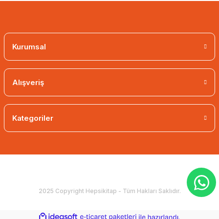
Kurumsal
Alışveriş
Kategoriler
2025 Copyright Hepsikitap - Tüm Hakları Saklıdır.
ideasoft
ile
e-