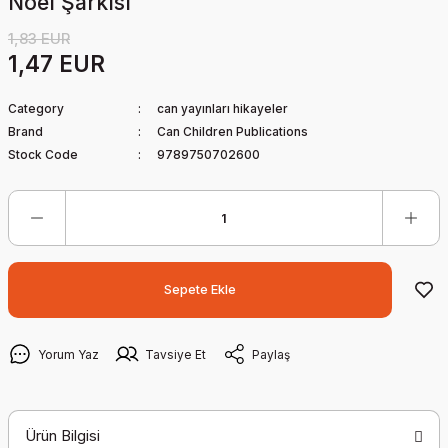
Noel Şarkısı
1,83 EUR
1,47 EUR
Category
can yayınları hikayeler
Brand
Can Children Publications
Stock Code
9789750702600
Sepete Ekle
Yorum Yaz
Tavsiye Et
Paylaş
Ürün Bilgisi