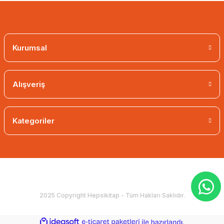
Kurumsal
Alışveriş
Kategoriler
2025 Copyright Hepsikitap - Tüm Hakları Saklıdır.
ideasoft
ile
e-