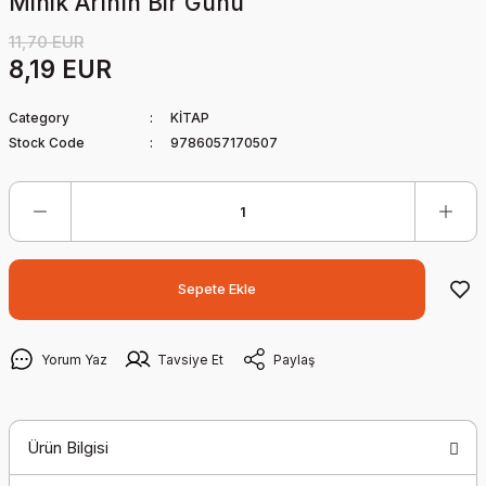
Minik Arının Bir Günü
11,70 EUR
8,19 EUR
Category
KİTAP
Stock Code
9786057170507
Sepete Ekle
Yorum Yaz
Tavsiye Et
Paylaş
Ürün Bilgisi