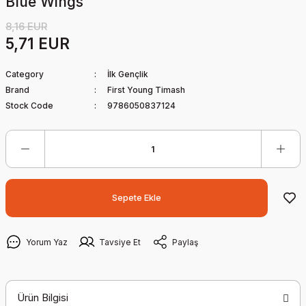
Blue Wings
8,16 EUR
5,71 EUR
Category
İlk Gençlik
Brand
First Young Timash
Stock Code
9786050837124
Sepete Ekle
Yorum Yaz
Tavsiye Et
Paylaş
Ürün Bilgisi