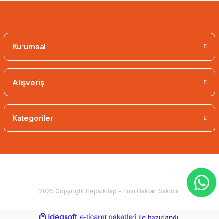
Kurumsal
Alışveriş
Kategoriler
2025 Copyright Hepsikitap - Tüm Hakları Saklıdır.
ideasoft
ile
e-