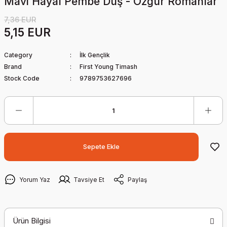
Mavi Hayal Pembe Düş - Özgür Romanlar
7,36 EUR
5,15 EUR
Category
İlk Gençlik
Brand
First Young Timash
Stock Code
9789753627696
Sepete Ekle
Yorum Yaz
Tavsiye Et
Paylaş
Ürün Bilgisi