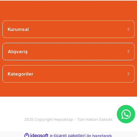
Kurumsal
Alışveriş
Kategoriler
2025 Copyright Hepsikitap - Tüm Hakları Saklıdır.
ideasoft
ile
e-