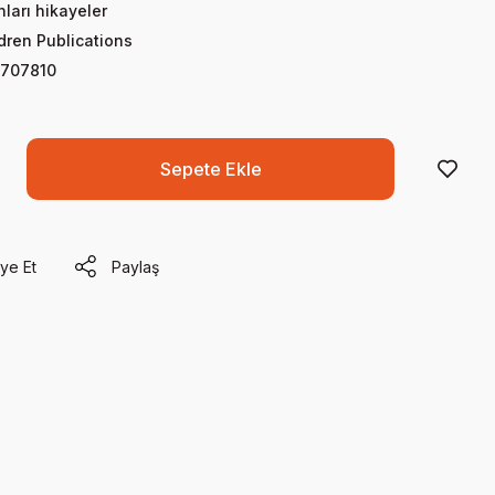
nları hikayeler
dren Publications
707810
Sepete Ekle
ye Et
Paylaş