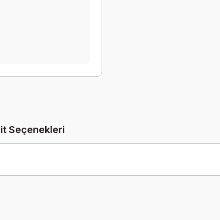
it Seçenekleri
Be the first to comment on this product!