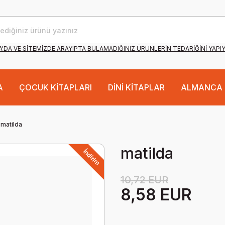
'DA VE SİTEMİZDE ARAYIPTA BULAMADIĞINIZ ÜRÜNLERİN TEDARİĞİNİ YAPI
A
ÇOCUK KİTAPLARI
DİNİ KİTAPLAR
ALMANCA 
matilda
matilda
İndirim
10,72 EUR
8,58 EUR