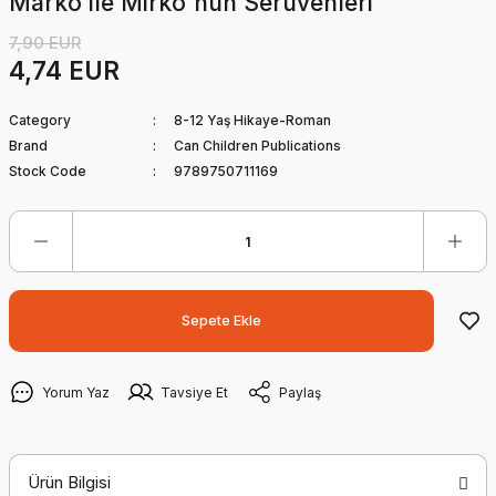
Marko ile Mirko'nun Serüvenleri
7,90 EUR
4,74 EUR
Category
8-12 Yaş Hikaye-Roman
Brand
Can Children Publications
Stock Code
9789750711169
Sepete Ekle
Yorum Yaz
Tavsiye Et
Paylaş
Ürün Bilgisi