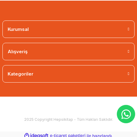
Kurumsal
Alışveriş
Kategoriler
2025 Copyright Hepsikitap - Tüm Hakları Saklıdır.
ideasoft
ile
e-