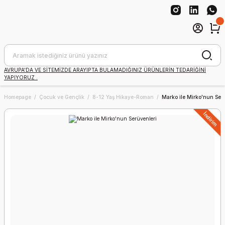
AVRUPA'DA VE SİTEMİZDE ARAYIPTA BULAMADIĞINIZ ÜRÜNLERİN TEDARİĞİNİ
YAPIYORUZ .
Homepage
Çocuk ve Gençlik
8-12 Yaş Hikaye-Roman
Marko ile Mirko'nun Ser
İndirim