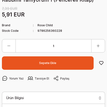
7,39 EUR
5,91 EUR
Brand
Rose Child
Stock Code
9786256360228
Sepete Ekle
Yorum Yaz
Tavsiye Et
Paylaş
Ürün Bilgisi