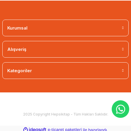
Kurumsal
Alışveriş
Kategoriler
2025 Copyright Hepsikitap - Tüm Hakları Saklıdır.
ideasoft
ile
e-