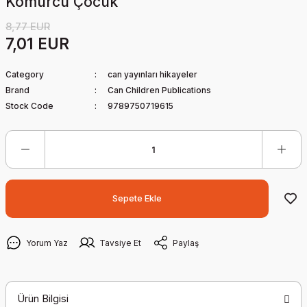
Kömürcü Çocuk
8,77 EUR
7,01 EUR
Category
can yayınları hikayeler
Brand
Can Children Publications
Stock Code
9789750719615
Sepete Ekle
Yorum Yaz
Tavsiye Et
Paylaş
Ürün Bilgisi