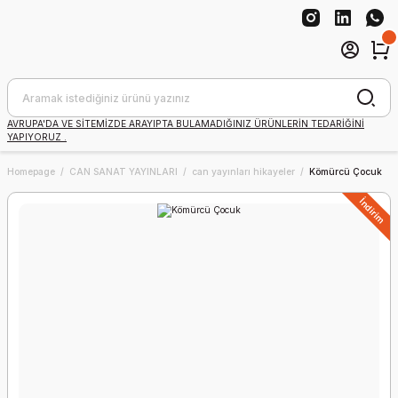
AVRUPA'DA VE SİTEMİZDE ARAYIPTA BULAMADIĞINIZ ÜRÜNLERİN TEDARİĞİNİ
YAPIYORUZ .
Homepage
CAN SANAT YAYINLARI
can yayınları hikayeler
Kömürcü Çocuk
İndirim