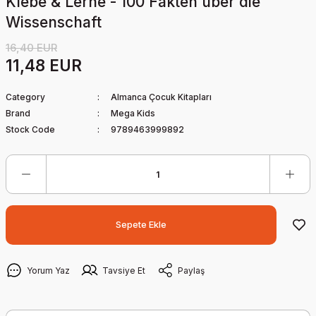
Klebe & Lerne - 100 Fakten über die
Wissenschaft
16,40 EUR
11,48 EUR
Category
Almanca Çocuk Kitapları
Brand
Mega Kids
Stock Code
9789463999892
Sepete Ekle
Yorum Yaz
Tavsiye Et
Paylaş