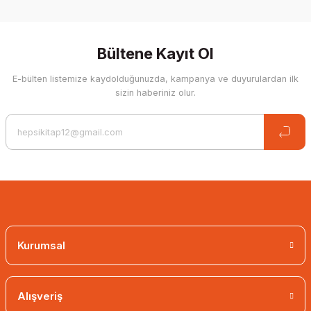
%20 İndirim
Bültene Kayıt Ol
E-bülten listemize kaydolduğunuzda, kampanya ve duyurulardan ilk
sizin haberiniz olur.
Kurumsal
Alışveriş
Zähle bis 10 - Meine Freunde vom Bauernhof