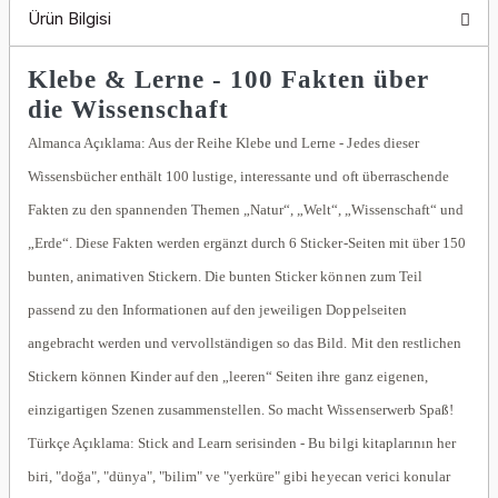
Ürün Bilgisi
Klebe & Lerne - 100 Fakten über
die Wissenschaft
Almanca Açıklama: Aus der Reihe Klebe und Lerne - Jedes dieser
Wissensbücher enthält 100 lustige, interessante und oft überraschende
Fakten zu den spannenden Themen „Natur“, „Welt“, „Wissenschaft“ und
„Erde“. Diese Fakten werden ergänzt durch 6 Sticker-Seiten mit über 150
bunten, animativen Stickern. Die bunten Sticker können zum Teil
passend zu den Informationen auf den jeweiligen Doppelseiten
angebracht werden und vervollständigen so das Bild. Mit den restlichen
Stickern können Kinder auf den „leeren“ Seiten ihre ganz eigenen,
einzigartigen Szenen zusammenstellen. So macht Wissenserwerb Spaß!
Türkçe Açıklama: Stick and Learn serisinden - Bu bilgi kitaplarının her
biri, "doğa", "dünya", "bilim" ve "yerküre" gibi heyecan verici konular