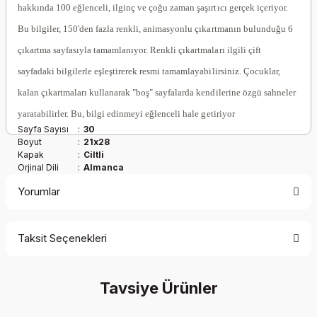
hakkında 100 eğlenceli, ilginç ve çoğu zaman şaşırtıcı gerçek içeriyor.
Bu bilgiler, 150'den fazla renkli, animasyonlu çıkartmanın bulunduğu 6
çıkartma sayfasıyla tamamlanıyor. Renkli çıkartmaları ilgili çift
sayfadaki bilgilerle eşleştirerek resmi tamamlayabilirsiniz. Çocuklar,
kalan çıkartmaları kullanarak "boş" sayfalarda kendilerine özgü sahneler
yaratabilirler. Bu, bilgi edinmeyi eğlenceli hale getiriyor
Sayfa Sayısı
:
30
Boyut
:
21x28
Kapak
:
Ciltli
Orjinal Dili
:
Almanca
Yorumlar
Taksit Seçenekleri
Be the first to comment on this product!
Tavsiye Ürünler
Write a Comment