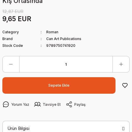
Kış Ortasında
12,87 EUR
9,65 EUR
Category
Roman
Brand
Can Art Publications
Stock Code
9789750741920
Sepete Ekle
Yorum Yaz
Tavsiye Et
Paylaş
Ürün Bilgisi