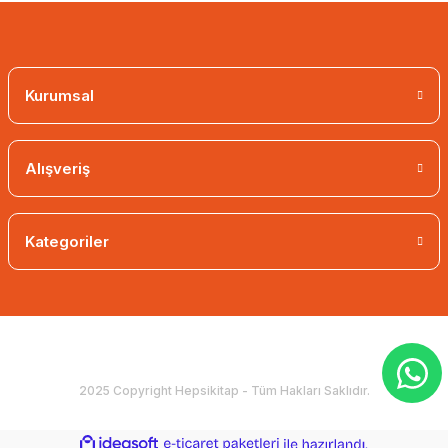
Kurumsal
Alışveriş
Kategoriler
2025 Copyright Hepsikitap - Tüm Hakları Saklıdır.
ideasoft
ile
e-