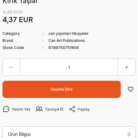
Kırık Taşlar
5,46 EUR
4,37 EUR
Category
can yayınları hikayeler
Brand
Can Art Publications
Stock Code
9789750751806
Sepete Ekle
Yorum Yaz
Tavsiye Et
Paylaş
Ürün Bilgisi