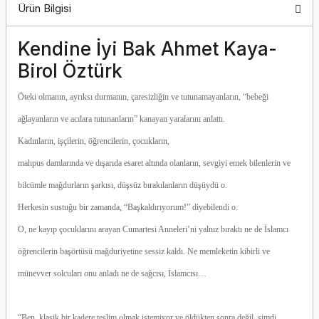
Ürün Bilgisi
Kendine İyi Bak Ahmet Kaya-
Birol Öztürk
Öteki olmanın, ayrıksı durmanın, çaresizliğin ve tutunamayanların, “bebeği
ağlayanların ve acılara tutunanların” kanayan yaralarını anlattı.
Kadınların, işçilerin, öğrencilerin, çocukların,
mahpus damlarında ve dışarıda esaret altında olanların, sevgiyi emek bilenlerin ve
bilcümle mağdurların şarkısı, düşsüz bırakılanların düşüydü o.
Herkesin sustuğu bir zamanda, “Başkaldırıyorum!” diyebilendi o.
O, ne kayıp çocuklarını arayan Cumartesi Anneleri’ni yalnız bıraktı ne de İslamcı
öğrencilerin başörtüsü mağduriyetine sessiz kaldı. Ne memleketin kibirli ve
münevver solcuları onu anladı ne de sağcısı, İslamcısı…
“Ben, klasik bir kadere teslim olmak istemiyor ve öldükten sonra değil, şimdi