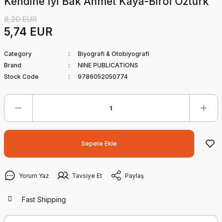
Kendine İyi Bak Ahmet Kaya-Birol Öztürk
8,20 EUR
5,74 EUR
Category
Biyografi & Otobiyografi
Brand
NINE PUBLICATIONS
Stock Code
9786052050774
Sepete Ekle
Yorum Yaz
Tavsiye Et
Paylaş
Fast Shipping