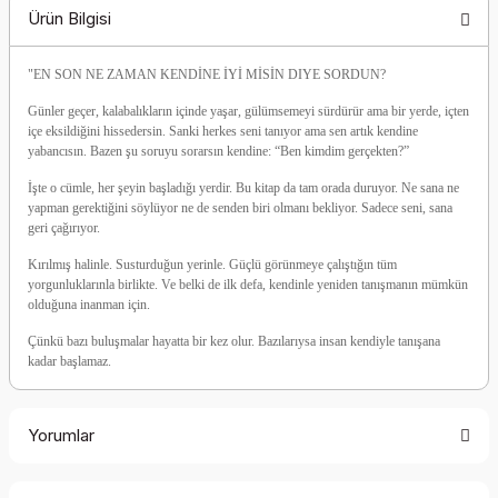
Ürün Bilgisi
"EN SON NE ZAMAN KENDİNE İYİ MİSİN DIYE SORDUN?
Günler geçer, kalabalıkların içinde yaşar, gülümsemeyi sürdürür ama bir yerde, içten
içe eksildiğini hissedersin. Sanki herkes seni tanıyor ama sen artık kendine
yabancısın. Bazen şu soruyu sorarsın kendine: “Ben kimdim gerçekten?”
İşte o cümle, her şeyin başladığı yerdir. Bu kitap da tam orada duruyor. Ne sana ne
yapman gerektiğini söylüyor ne de senden biri olmanı bekliyor. Sadece seni, sana
geri çağırıyor.
Kırılmış halinle. Susturduğun yerinle. Güçlü görünmeye çalıştığın tüm
yorgunluklarınla birlikte. Ve belki de ilk defa, kendinle yeniden tanışmanın mümkün
olduğuna inanman için.
Çünkü bazı buluşmalar hayatta bir kez olur. Bazılarıysa insan kendiyle tanışana
kadar başlamaz.
Yorumlar