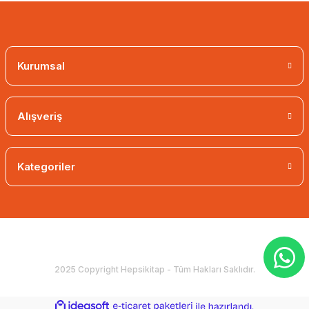
Kurumsal
Alışveriş
Kategoriler
2025 Copyright Hepsikitap - Tüm Hakları Saklıdır.
ideasoft
ile
e-