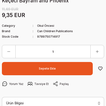
Keçeci Bayram and Phoenix
11,69 EUR
9,35 EUR
Category
Okul Öncesi
Brand
Can Children Publications
Stock Code
9789750714917
Sepete Ekle
Yorum Yaz
Tavsiye Et
Paylaş
Ürün Bilgisi