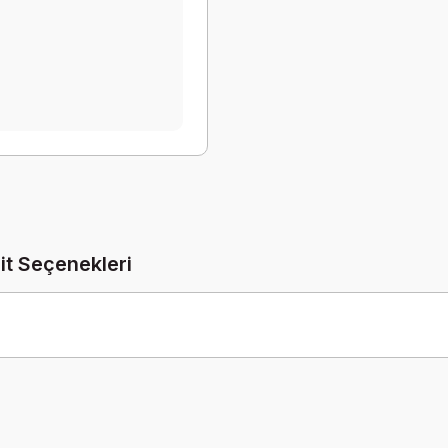
it Seçenekleri
Be the first to comment on this product!