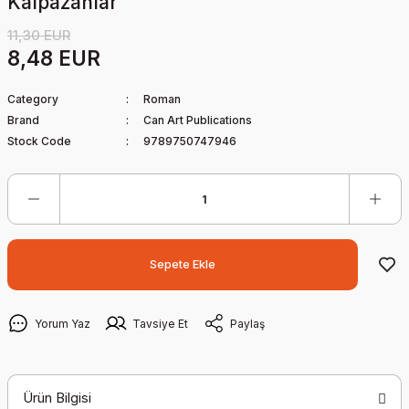
Kalpazanlar
11,30 EUR
8,48 EUR
Category
Roman
Brand
Can Art Publications
Stock Code
9789750747946
Sepete Ekle
Yorum Yaz
Tavsiye Et
Paylaş
Ürün Bilgisi