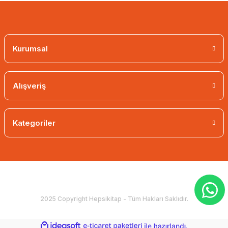
Kurumsal
Alışveriş
Kategoriler
2025 Copyright Hepsikitap - Tüm Hakları Saklıdır.
ideasoft
ile
e-