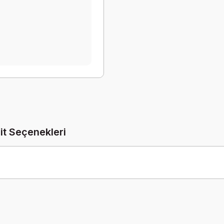
it Seçenekleri
Be the first to comment on this product!