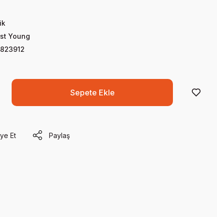
ik
rst Young
823912
Sepete Ekle
ye Et
Paylaş