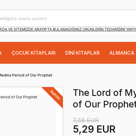
'DA VE SİTEMİZDE ARAYIPTA BULAMADIĞINIZ ÜRÜNLERİN TEDARİĞİNİ YAPI
A
ÇOCUK KİTAPLARI
DİNİ KİTAPLAR
ALMANCA 
Medina Period of Our Prophet
The Lord of M
İndirim
of Our Prophe
7,56 EUR
5,29 EUR