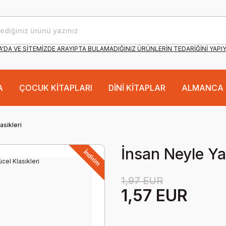
'DA VE SİTEMİZDE ARAYIPTA BULAMADIĞINIZ ÜRÜNLERİN TEDARİĞİNİ YAPI
A
ÇOCUK KİTAPLARI
DİNİ KİTAPLAR
ALMANCA 
asikleri
İnsan Neyle Ya
İndirim
1,97 EUR
1,57 EUR