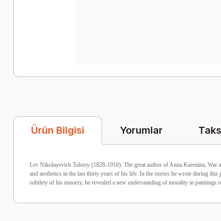
Yorumlar
Taks
Ürün Bilgisi
Lev Nikolayevich Tolstoy (1828-1910): The great author of Anna Karenina, War and P
and aesthetics in the last thirty years of his life. In the stories he wrote during 
subtlety of his mastery, he revealed a new understanding of morality in paintings 