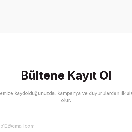
Be the first to comment on this product!
Write a Comment
Bültene Kayıt Ol
stemize kaydolduğunuzda, kampanya ve duyurulardan ilk siz
olur.