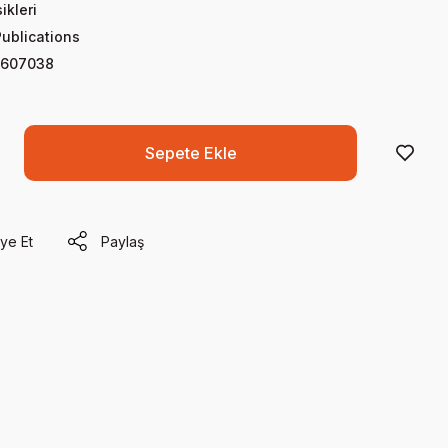
ikleri
Publications
3607038
Sepete Ekle
ye Et
Paylaş