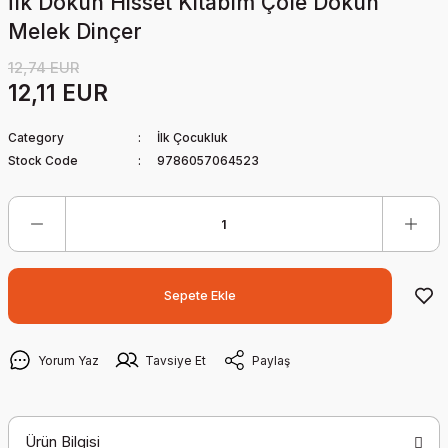
İlk Dokun Hisset Kitabım Çöle Dokun
Melek Dinçer
12,74 EUR
12,11 EUR
Category
İlk Çocukluk
Stock Code
9786057064523
Sepete Ekle
Yorum Yaz
Tavsiye Et
Paylaş
Ürün Bilgisi