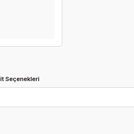
it Seçenekleri
Be the first to comment on this product!