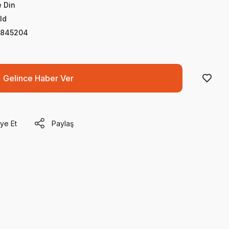
 Din
ld
0845204
Gelince Haber Ver
ye Et
Paylaş