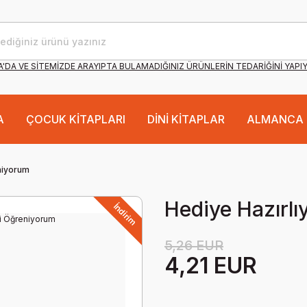
'DA VE SİTEMİZDE ARAYIPTA BULAMADIĞINIZ ÜRÜNLERİN TEDARİĞİNİ YAPI
A
ÇOCUK KİTAPLARI
DİNİ KİTAPLAR
ALMANCA 
eniyorum
Hediye Hazırlı
İndirim
5,26 EUR
4,21 EUR