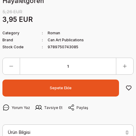
Hayaletgören
5,26 EUR
3,95 EUR
Category
Roman
Brand
Can Art Publications
Stock Code
9789750743085
Sepete Ekle
Yorum Yaz
Tavsiye Et
Paylaş
Ürün Bilgisi