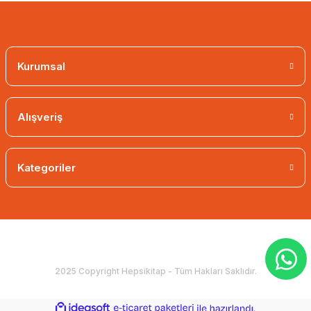
Kurumsal
Alışveriş
Kategoriler
2025 Copyright Hepsikitap - Tüm Hakları Saklıdır.
ideasoft
ile
e-