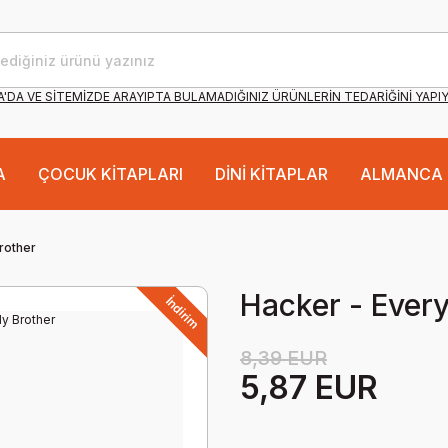
'DA VE SİTEMİZDE ARAYIPTA BULAMADIĞINIZ ÜRÜNLERİN TEDARİĞİNİ YAPI
A
ÇOCUK KİTAPLARI
DİNİ KİTAPLAR
ALMANCA 
rother
Hacker - Every
İndirim
8,39 EUR
5,87 EUR