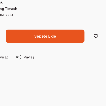
ik
ung Timash
0846539
Sepete Ekle
ye Et
Paylaş