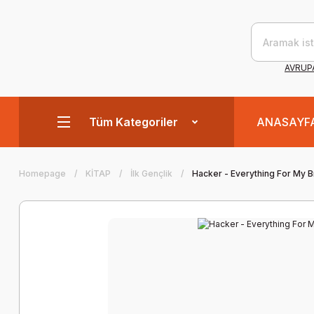
AVRUPA
Tüm Kategoriler
ANASAYF
Homepage
KİTAP
İlk Gençlik
Hacker - Everything For My B