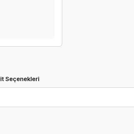
it Seçenekleri
Be the first to comment on this product!